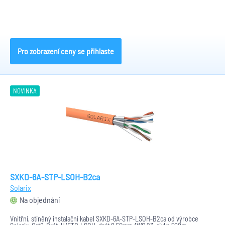
Pro zobrazení ceny se přihlaste
NOVINKA
SXKD-6A-STP-LSOH-B2ca
Solarix
Na objednání
Vnitřní, stíněný instalační kabel SXKD-6A-STP-LSOH-B2ca od výrobce