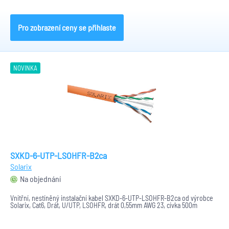
Pro zobrazení ceny se přihlaste
NOVINKA
SXKD-6-UTP-LSOHFR-B2ca
Solarix
Na objednání
Vnitřní, nestíněný instalační kabel SXKD-6-UTP-LSOHFR-B2ca od výrobce
Solarix, Cat6, Drát, U/UTP, LSOHFR, drát 0,55mm AWG 23, cívka 500m