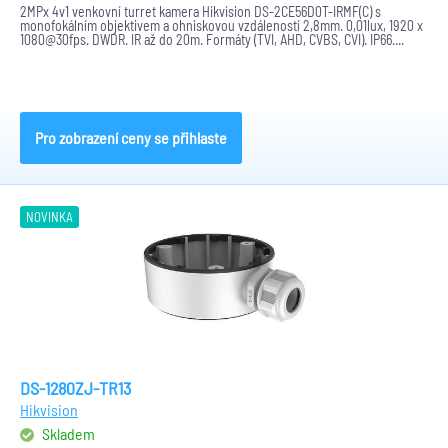
2MPx 4v1 venkovní turret kamera Hikvision DS-2CE56D0T-IRMF(C) s
monofokálním objektivem a ohniskovou vzdáleností 2,8mm. 0,01lux, 1920 x
1080@30fps. DWDR. IR až do 20m. Formáty (TVI, AHD, CVBS, CVI). IP66....
Pro zobrazení ceny se přihlaste
NOVINKA
DS-1280ZJ-TR13
Hikvision
Skladem