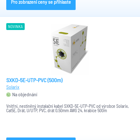
Pro zobrazení ceny se přihlaste
NOVINKA
SXKD-5E-UTP-PVC (500m)
Solarix
Na objednání
Vnitřní, nestíněný instalační kabel SXKD-5E-UTP-PVC od výrobce Solarix,
Cat5E, Drát, U/UTP, PVC, drát 0,50mm AWG 24, krabice 500m