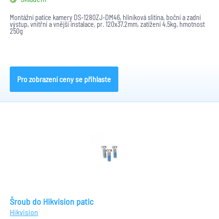
Montážní patice kamery DS-1280ZJ-DM46, hliníková slitina, boční a zadní
výstup, vnitřní a vnější instalace, pr. 120x37.2mm, zatížení 4.5kg, hmotnost
250g
Pro zobrazení ceny se přihlaste
Šroub do Hikvision patic
Hikvision