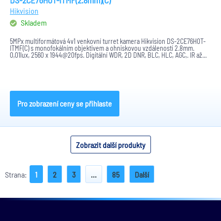
DS-2CE76H0T-ITMF(2.8mm)(C)
Hikvision
Skladem
5MPx multiformátová 4v1 venkovní turret kamera Hikvision DS-2CE76H0T-
ITMF(C) s monofokálním objektivem a ohniskovou vzdáleností 2.8mm.
0,01lux, 2560 x 1944@20fps. Digitální WDR, 2D DNR, BLC, HLC, AGC,. IR až...
Pro zobrazení ceny se přihlaste
Zobrazit další produkty
Strana:
1
2
3
...
85
Další