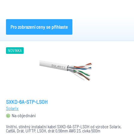
Pro zobrazení ceny se přihlaste
NOVINKA
SXKD-6A-STP-LSOH
Solarix
Na objednání
Vnitřní, stíněný instalační kabel SXKD-6A-STP-LSOH od výrobce Solarix,
Cat6A, Drát, U/FTP, LSOH, drát 0,56mm AWG 23, cívka 500m