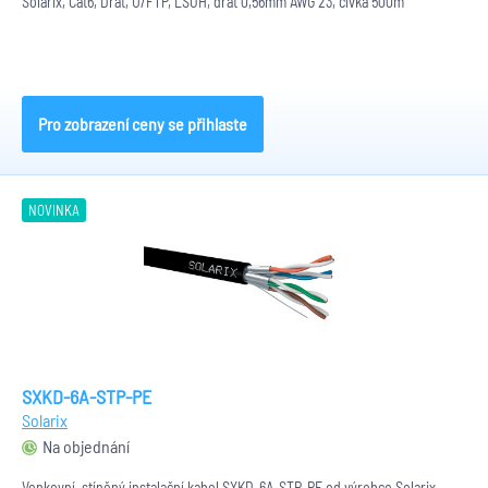
Solarix, Cat6, Drát, U/FTP, LSOH, drát 0,56mm AWG 23, cívka 500m
Pro zobrazení ceny se přihlaste
NOVINKA
SXKD-6A-STP-PE
Solarix
Na objednání
Venkovní, stíněný instalační kabel SXKD-6A-STP-PE od výrobce Solarix,