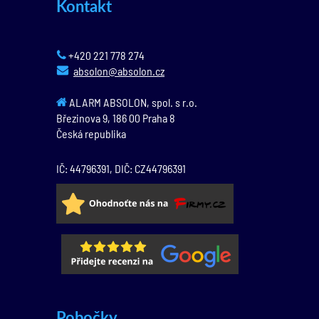
Kontakt
+420 221 778 274
absolon@absolon.cz
ALARM ABSOLON, spol. s r.o.
Březinova 9,
186 00
Praha 8
Česká republika
IČ: 44796391, DIČ: CZ44796391
Pobočky