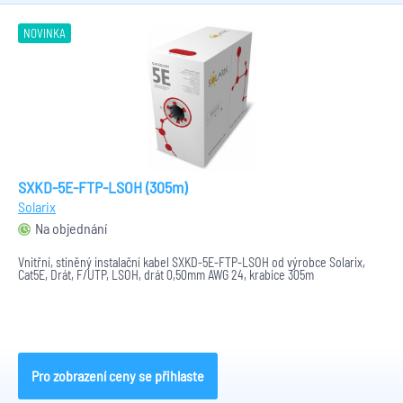
NOVINKA
SXKD-5E-FTP-LSOH (305m)
Solarix
Na objednání
Vnitřní, stíněný instalační kabel SXKD-5E-FTP-LSOH od výrobce Solarix,
Cat5E, Drát, F/UTP, LSOH, drát 0,50mm AWG 24, krabice 305m
Pro zobrazení ceny se přihlaste