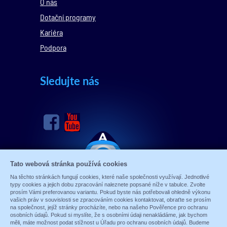
O nás
Dotační programy
Kariéra
Podpora
Sledujte nás
Tato webová stránka používá cookies
Na těchto stránkách fungují cookies, které naše společnosti využívají. Jednotlivé
typy cookies a jejich dobu zpracování naleznete popsané níže v tabulce. Zvolte
prosím Vámi preferovanou variantu. Pokud byste nás potřebovali ohledně výkonu
vašich práv v souvislosti se zpracováním cookies kontaktovat, obraťte se prosím
na společnost, jejíž stránky procházíte, nebo na našeho Pověřence pro ochranu
osobních údajů. Pokud si myslíte, že s osobními údaji nenakládáme, jak bychom
měli, máte možnost podat stížnost u Úřadu pro ochranu osobních údajů. Budeme