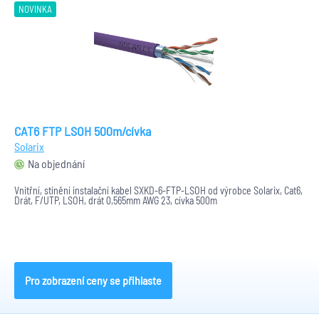
NOVINKA
CAT6 FTP LSOH 500m/cívka
Solarix
Na objednání
Vnitřní, stínění instalační kabel SXKD-6-FTP-LSOH od výrobce Solarix, Cat6,
Drát, F/UTP, LSOH, drát 0,565mm AWG 23, cívka 500m
Pro zobrazení ceny se přihlaste