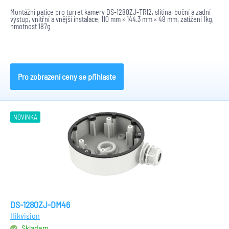
Montážní patice pro turret kamery DS-1280ZJ-TR12, slitina, boční a zadní
výstup, vnitřní a vnější instalace, 110 mm × 144.3 mm × 48 mm, zatížení 1kg,
hmotnost 187g
Pro zobrazení ceny se přihlaste
NOVINKA
DS-1280ZJ-DM46
Hikvision
Skladem