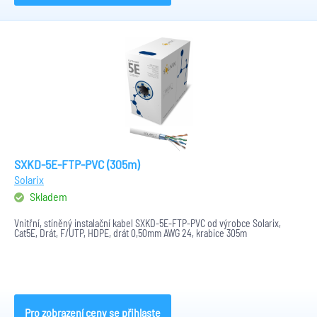
SXKD-5E-FTP-PVC (305m)
Solarix
Skladem
Vnitřní, stíněný instalační kabel SXKD-5E-FTP-PVC od výrobce Solarix,
Cat5E, Drát, F/UTP, HDPE, drát 0,50mm AWG 24, krabice 305m
Pro zobrazení ceny se přihlaste