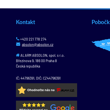
Kontakt
Pobočk
+420 221 778 274
absolon@absolon.cz
ALARM ABSOLON, spol. s r.o.
Březinova 9,
186 00
Praha 8
Česká republika
IČ: 44796391, DIČ: CZ44796391