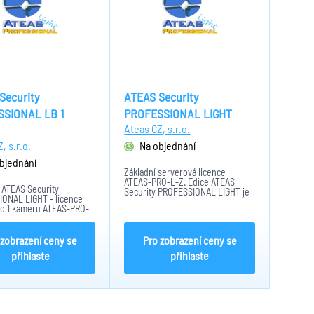
Security
ATEAS Security
SIONAL LB 1
PROFESSIONAL LIGHT
Ateas CZ, s.r.o.
, s.r.o.
Na objednání
bjednání
Základní serverová licence
ATEAS-PRO-L-Z. Edice ATEAS
 ATEAS Security
Security PROFESSIONAL LIGHT je
ONAL LIGHT - licence
určena pro systémy s rozsahem
ro 1 kameru ATEAS-PRO-
do 32 nebo 48 kamer (A/B). 4
ence typu B umožňuje
nebo 6 dohledových pracovišť
 kamery až do max. počtu
(A/B) se současným přístupem.
asný přístup 6 klientům.
 zobrazení ceny se
Pro zobrazení ceny se
přihlaste
přihlaste