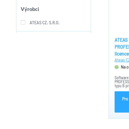
Výrobci
ATEAS CZ, S.R.O.
ATEAS 
PROFES
licence
Ateas CZ
Na o
Software
PROFESSI
typu B p
LB1. Lic
přidávat
48 a souč
Pro