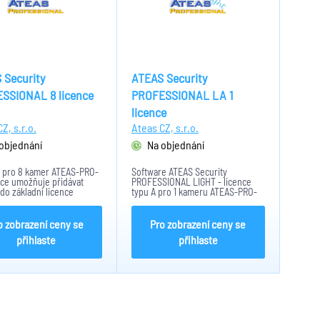
 Security
ATEAS Security
SSIONAL 8 licence
PROFESSIONAL LA 1
licence
Z, s.r.o.
Ateas CZ, s.r.o.
objednání
Na objednání
 pro 8 kamer ATEAS-PRO-
Software ATEAS Security
nce umožňuje přidávat
PROFESSIONAL LIGHT - licence
do základní licence
typu A pro 1 kameru ATEAS-PRO-
RO-Z až do max. počtu 64.
LA1. Licence typu A umožňuje
přidávat kamery až do max. počtu
32 a současný přístup 4 klientům.
o zobrazení ceny se
Pro zobrazení ceny se
přihlaste
přihlaste