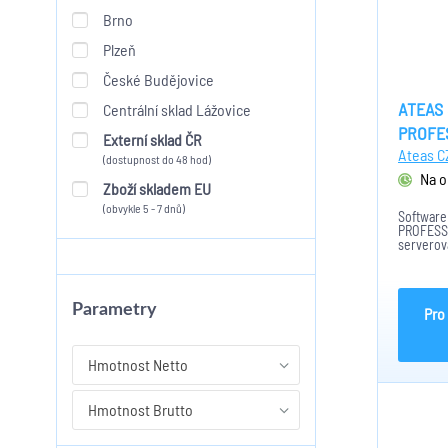
Brno
Plzeň
České Budějovice
ATEAS 
Centrální sklad Lážovice
PROFE
Externí sklad ČR
Ateas CZ
(dostupnost do 48 hod)
Na o
Zboží skladem EU
(obvykle 5 - 7 dnů)
Software
PROFESSI
serverov
určena p
dohledov
do 64 ka
Parametry
Pro
Hmotnost Netto
Hmotnost Brutto