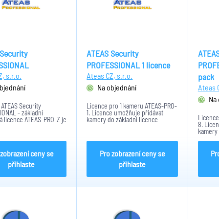
Security
ATEAS Security
ATEAS
SSIONAL
PROFESSIONAL 1 licence
PROFE
, s.r.o.
Ateas CZ, s.r.o.
pack
bjednání
Na objednání
Ateas C
Na 
 ATEAS Security
Licence pro 1 kameru ATEAS-PRO-
ONAL - základní
1. Licence umožňuje přidávat
Licence
á licence ATEAS-PRO-Z je
kamery do základní licence
8. Lice
ro profesionální
ATEAS-PRO-Z až do max. počtu 64.
kamery 
é systémy s rozsahem
ATEAS-P
mer.
 zobrazení ceny se
Pro zobrazení ceny se
Pr
přihlaste
přihlaste