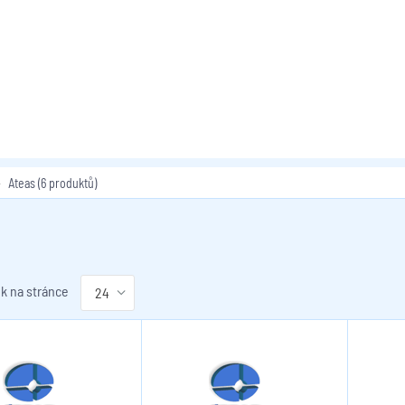
Ateas
(6 produktů)
k na stránce