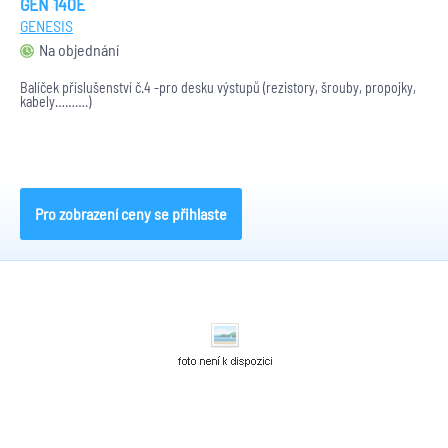
GEN 140E
GENESIS
Na objednání
Balíček příslušenství č.4 -pro desku výstupů (rezistory, šrouby, propojky,
kabely……….)
Pro zobrazení ceny se přihlaste