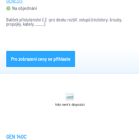
GENESIS
Na objednání
Balíček příslušenství č.2 -pro desku rozšíř. vstupů (rezistory, šrouby,
propojky, kabely……….)
Pro zobrazení ceny se přihlaste
GEN 140C