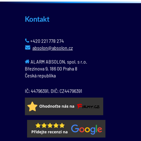
Kontakt
+420 221 778 274
absolon@absolon.cz
ALARM ABSOLON, spol. s r.o.
Březinova 9,
186 00
Praha 8
Česká republika
IČ: 44796391, DIČ: CZ44796391