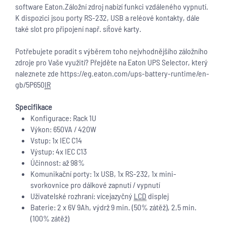
software Eaton.Záložní zdroj nabízí funkci vzdáleného vypnutí.
K dispozici jsou porty RS-232, USB a reléové kontakty, dále
také slot pro připojení např. síťové karty.
Potřebujete poradit s výběrem toho nejvhodnějšího záložního
zdroje pro Vaše využití? Přejděte na Eaton UPS Selector, který
naleznete zde https://eg.eaton.com/ups-battery-runtime/en-
gb/5P650
IR
Specifikace
Konfigurace: Rack 1U
Výkon: 650VA / 420W
Vstup: 1x IEC C14
Výstup: 4x IEC C13
Účinnost: až 98%
Komunikační porty: 1x USB, 1x RS-232, 1x mini-
svorkovnice pro dálkové zapnutí / vypnutí
Uživatelské rozhraní: vícejazyčný
LCD
displej
Baterie: 2 x 6V 9Ah, výdrž 9 min. (50% zátěž), 2,5 min.
(100% zátěž)