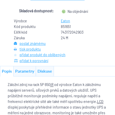
Skladová dostupnost:
Na objednání
Výrobce
Eaton
Kód produktu
851651
EAN kód
743172042903
Záruka
24 M
poslat známému
tisk produktu
přidat produkt do oblíbených
přidat k porovnání
Popis
Parametry
Diskuse
Záložní zdroj na rack 5P 650
iR
od výrobce Eaton k záložnímu
napájení serverů, síťových prvků a datových uložišť. UPS
průběžně monitoruje podmínky napájení, reguluje napětí a
frekvenci elektrické sítě ale také měří spotřebu energie.
LCD
displej poskytuje přehledné informace o stavu jednotky UPS a
měření na jedné obrazovce, monitoring je také umožněn přes