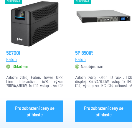
NOVINKA
NOVINKA
5E700I
5P 850iR
Eaton
Eaton
Skladem
Na objednání
Záložní zdroj Eaton, Tower UPS,
Záložní zdroj Eaton 1U rack , LC
Line Interactive, AVR, výkon
displej, 850VA/600W, vstup 1x IE
700VA,/360W, 1× C14 vstup , 4× C13
C14, výstup 4x IEC C13, učinost a
výstup
98%, porty 1x USB, 1x RS-232, 1
mini-svorkovnice
Pro zobrazení ceny se
Pro zobrazení ceny se
přihlaste
přihlaste