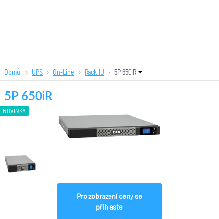
Domů
UPS
On-Line
Rack 1U
5P 650iR
5P 650iR
NOVINKA
Pro zobrazení ceny se
přihlaste