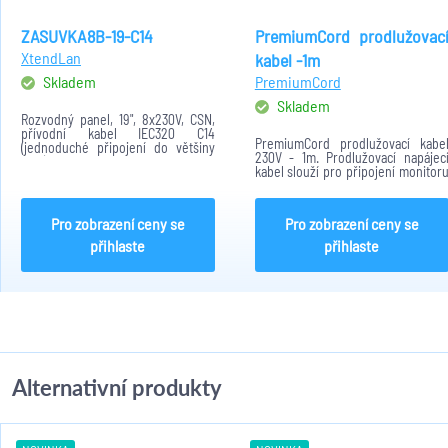
ZASUVKA8B-19-C14
PremiumCord prodlužovac
XtendLan
kabel -1m
Skladem
PremiumCord
Skladem
Rozvodný panel, 19", 8x230V, ČSN,
přívodní kabel IEC320 C14
PremiumCord prodlužovací kabe
(jednoduché připojení do většiny
230V - 1m. Prodlužovací napájec
UPS), vypínač, indikátor napětí
kabel slouží pro připojení monitor
či počítače ze zálohovacíh
zařízení UPS
Pro zobrazení ceny se
Pro zobrazení ceny se
přihlaste
přihlaste
Alternativní produkty