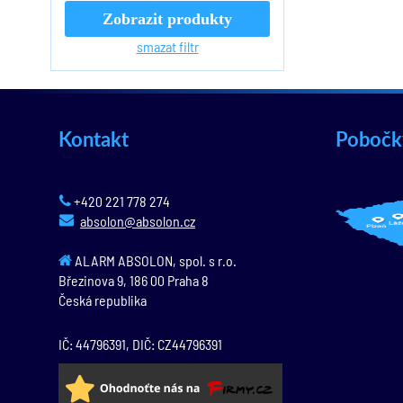
Zobrazit produkty
smazat filtr
Kontakt
Pobočk
+420 221 778 274
absolon@absolon.cz
ALARM ABSOLON, spol. s r.o.
Březinova 9,
186 00
Praha 8
Česká republika
IČ: 44796391, DIČ: CZ44796391