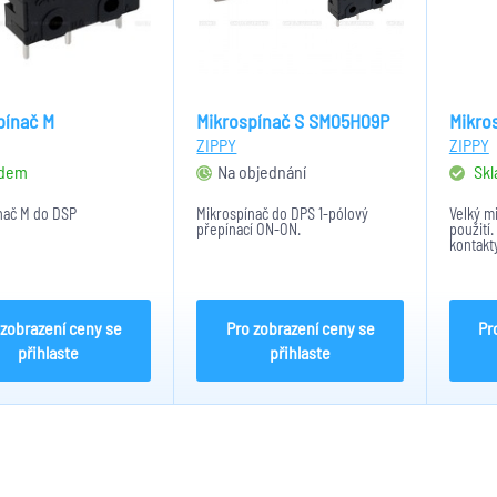
pínač M
Mikrospínač S SM05H09P
Mikro
ZIPPY
ZIPPY
adem
Na objednání
Skl
nač M do DSP
Mikrospínač do DPS 1-pólový
Velký m
přepínací ON-ON.
použití
kontakt
 zobrazení ceny se
Pro zobrazení ceny se
Pr
přihlaste
přihlaste