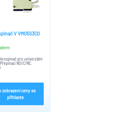
spínač V VM05S3C0
adem
ikrospínač pro univerzální
. Přepínací NO/C/NC
y
o zobrazení ceny se
přihlaste