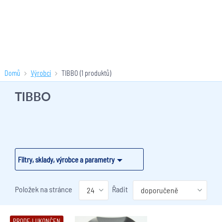
Domů
Výrobci
TIBBO
(1 produktů)
TIBBO
Filtry, sklady, výrobce a parametry
Položek na stránce
Řadit
PRODEJ UKONČEN