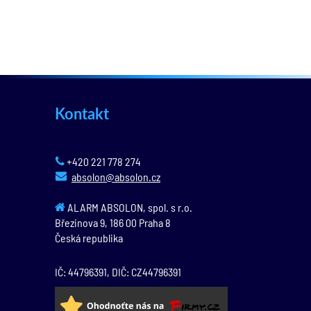
Kontakt
+420 221 778 274
absolon@absolon.cz
ALARM ABSOLON, spol. s r.o.
Březinova 9,
186 00
Praha 8
Česká republika
IČ: 44796391, DIČ: CZ44796391