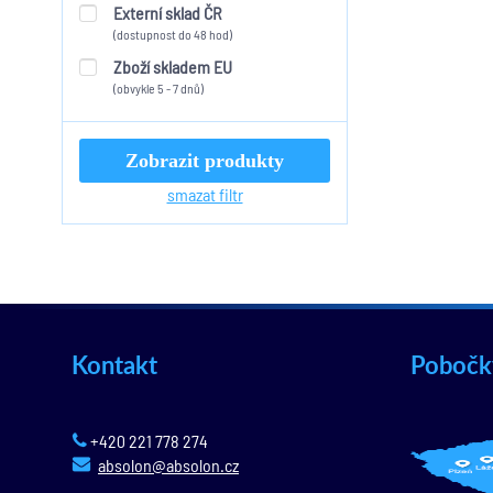
Externí sklad ČR
(dostupnost do 48 hod)
Zboží skladem EU
(obvykle 5 - 7 dnů)
Zobrazit produkty
smazat filtr
Kontakt
Pobočk
+420 221 778 274
absolon@absolon.cz