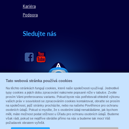
Kariéra
Podpora
Sledujte nás
Tato webová stránka používá cookies
Na těchto stránkách fungují cookies, které naše společnosti využívají. Jednotlivé
typy cookies a jejich dobu zpracování naleznete popsané níže v tabulce. Zvolte
prosím Vámi preferovanou variantu. Pokud byste nás potřebovali ohledně výkonu
vašich práv v souvislosti se zpracováním cookies kontaktovat, obraťte se prosím
na společnost, jejíž stránky procházíte, nebo na našeho Pověřence pro ochranu
osobních údajů. Pokud si myslíte, že s osobními údaji nenakládáme, jak bychom
měli, máte možnost podat stížnost u Úřadu pro ochranu osobních údajů. Budeme
však rádi, pokud se nejdříve obrátíte přímo na nás a budeme tak moct Váš
© 1989 - 2026 ALARM ABSOLON, spol. s.r.o.
požadavek obratem vyřešit.