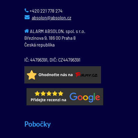
+420 221 778 274
absolon@absolon.cz
ALARM ABSOLON, spol. s r.o.
Březinova 9,
186 00
Praha 8
Česká republika
IČ: 44796391, DIČ: CZ44796391
Pobočky