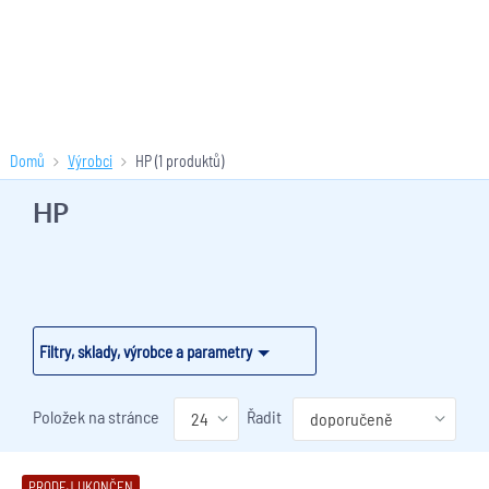
Domů
Výrobci
HP
(1 produktů)
HP
Filtry, sklady, výrobce a parametry
Položek na stránce
Řadit
PRODEJ UKONČEN