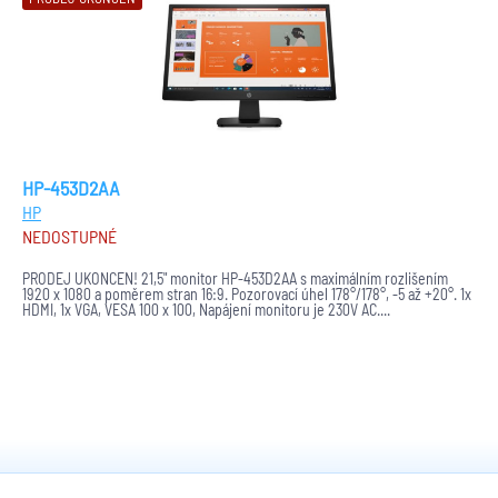
HP-453D2AA
HP
NEDOSTUPNÉ
PRODEJ UKONČEN! 21,5" monitor HP-453D2AA s maximálním rozlišením
1920 x 1080 a poměrem stran 16:9. Pozorovací úhel 178°/178°, -5 až +20°. 1x
HDMI, 1x VGA, VESA 100 x 100, Napájení monitoru je 230V AC....