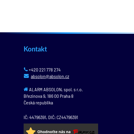
Kontakt
+420 221 778 274
absolon@absolon.cz
ALARM ABSOLON, spol. s r.o.
Březinova 9,
186 00
Praha 8
Česká republika
IČ: 44796391, DIČ: CZ44796391