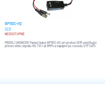
BP11DC-H2
OEM
NEDOSTUPNÉ
PRODEJ UKONČEN! Pasivni balun BP11DC-H2 od výrobce OEM umožňující
přenos video signálu HD-TVI / až 8MPx a napájení po rozvodu UTP CAT5