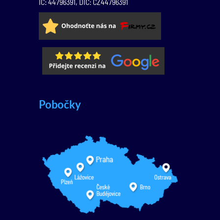
IČ: 44796391, DIČ: CZ44796391
Pobočky