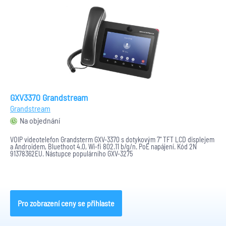
GXV3370 Grandstream
Grandstream
Na objednání
VOIP videotelefon Grandsterm GXV-3370 s dotykovým 7" TFT LCD displejem
a Androidem, Bluethoot 4.0, Wi-fi 802.11 b/g/n. PoE napájení. Kód 2N
91378362EU. Nástupce populárního GXV-3275
Pro zobrazení ceny se přihlaste