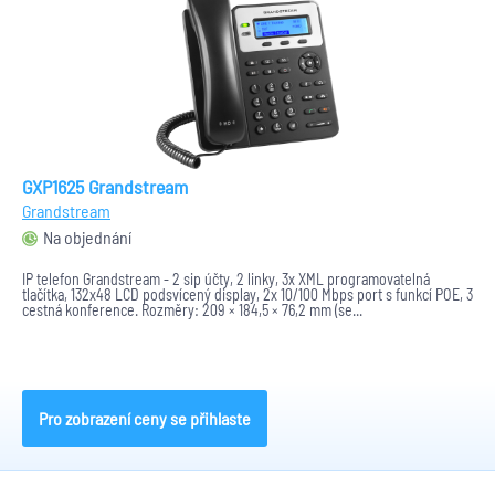
GXP1625 Grandstream
Grandstream
Na objednání
IP telefon Grandstream - 2 sip účty, 2 linky, 3x XML programovatelná
tlačítka, 132x48 LCD podsvícený display, 2x 10/100 Mbps port s funkcí POE, 3
cestná konference. Rozměry: 209 × 184,5 × 76,2 mm (se...
Pro zobrazení ceny se přihlaste