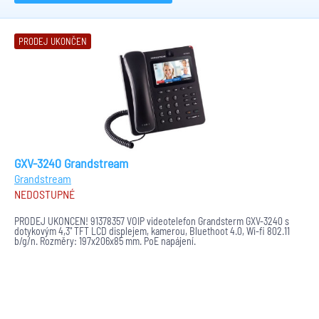
PRODEJ UKONČEN
GXV-3240 Grandstream
Grandstream
NEDOSTUPNÉ
PRODEJ UKONČEN! 91378357 VOIP videotelefon Grandsterm GXV-3240 s
dotykovým 4,3" TFT LCD displejem, kamerou, Bluethoot 4.0, Wi-fi 802.11
b/g/n. Rozměry: 197x206x85 mm. PoE napájení.