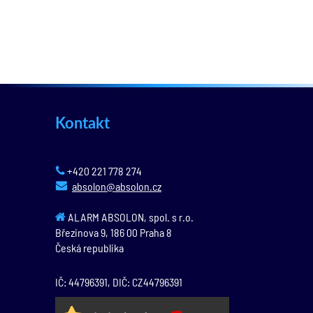
Kontakt
+420 221 778 274
absolon@absolon.cz
ALARM ABSOLON, spol. s r.o.
Březinova 9,
186 00
Praha 8
Česká republika
IČ: 44796391, DIČ: CZ44796391