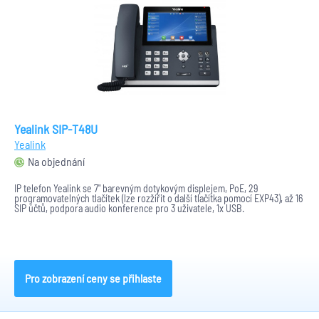
Yealink SIP-T48U
Yealink
Na objednání
IP telefon Yealink se 7" barevným dotykovým displejem, PoE, 29
programovatelných tlačítek (lze rozžířit o další tlačítka pomocí EXP43), až 16
SIP účtů, podpora audio konference pro 3 uživatele, 1x USB.
Pro zobrazení ceny se přihlaste