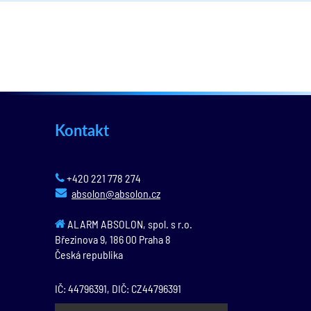
Kontakt
+420 221 778 274
absolon@absolon.cz
ALARM ABSOLON, spol. s r.o.
Březinova 9,
186 00
Praha 8
Česká republika
IČ: 44796391, DIČ: CZ44796391