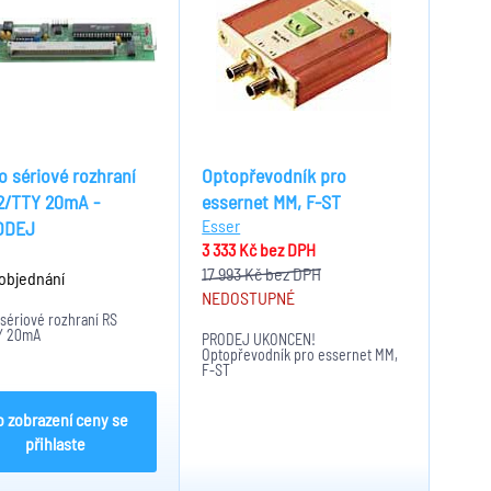
o sériové rozhraní
Optopřevodník pro
2/TTY 20mA -
essernet MM, F-ST
Esser
ODEJ
3 333 Kč
bez DPH
17 993 Kč
bez DPH
objednání
NEDOSTUPNÉ
sériové rozhraní RS
Y 20mA
PRODEJ UKONČEN!
Optopřevodník pro essernet MM,
F-ST
o zobrazení ceny se
přihlaste