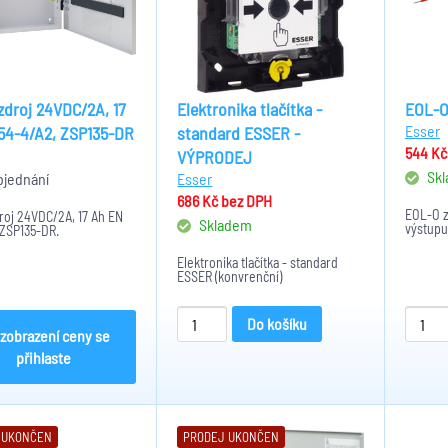
zdroj 24VDC/2A, 17
Elektronika tlačítka -
EOL-O
Esser
54-4/A2, ZSP135-DR
standard ESSER -
544 K
VÝPRODEJ
Skl
bjednání
Esser
686 Kč
bez DPH
EOL-O z
droj 24VDC/2A, 17 Ah EN
Skladem
výstupu
 ZSP135-DR.
Elektronika tlačítka - standard
ESSER (konvrenční)
Do košíku
 zobrazení ceny se
přihlaste
 UKONČEN
PRODEJ UKONČEN