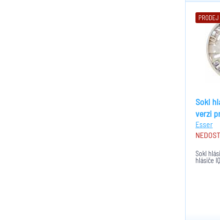
PRODEJ
Sokl hl
verzi p
Esser
NEDOS
Sokl hlás
hlásiče 