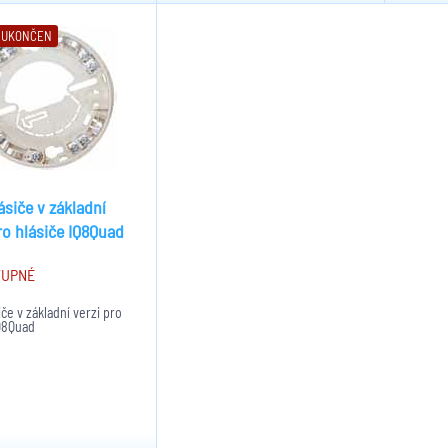
 UKONČEN
ásiče v základní
ro hlásiče IQ8Quad
TUPNÉ
iče v základní verzi pro
IQ8Quad