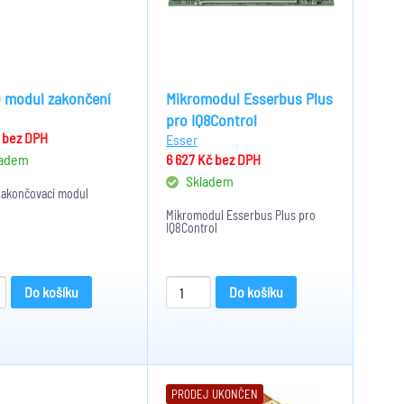
 modul zakončení
Mikromodul Esserbus Plus
pro IQ8Control
č
bez DPH
Esser
adem
6 627 Kč
bez DPH
Skladem
akončovací modul
Mikromodul Esserbus Plus pro
IQ8Control
Do košíku
Do košíku
PRODEJ UKONČEN