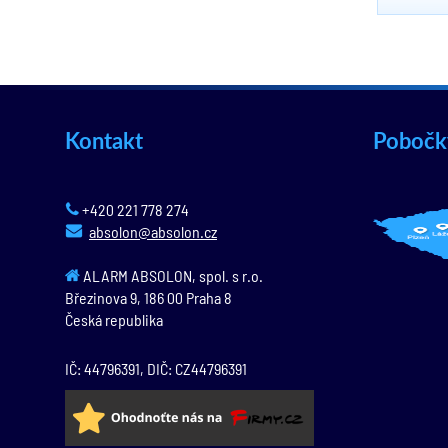
Kontakt
Pobočk
+420 221 778 274
absolon@absolon.cz
ALARM ABSOLON, spol. s r.o.
Březinova 9,
186 00
Praha 8
Česká republika
IČ: 44796391, DIČ: CZ44796391