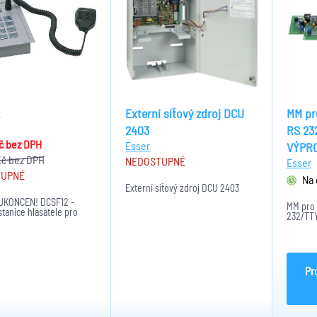
Externí síťový zdroj DCU
MM pr
2403
RS 23
Kč
bez DPH
Esser
VÝPR
Kč
bez DPH
NEDOSTUPNÉ
Esser
TUPNÉ
Na 
Externí síťový zdroj DCU 2403
UKONČEN! DCSF12 -
MM pro 
 stanice hlasatele pro
232/TT
Pr