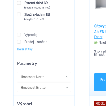
Externí sklad ČR
(dostupnost do 48 hod)
Zboží skladem EU
(obvykle 5 - 7 dnů)
Síťový 
Ah EN 
Výprodej
Esser
Prodej ukončen
Na o
Další štítky
Síťový z
54-4/A2,
Parametry
Hmotnost Netto
Pro
Hmotnost Brutto
PRODEJ
Výrobci