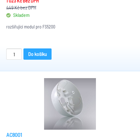
1 023 Kč
bez DPH
449 Kč
bez DPH
Skladem
rozšiřující modul pro FS5200
Do košíku
AC8001