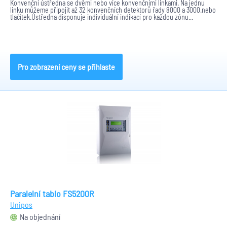
Konvenční ústředna se dvěmi nebo více konvenčními linkami. Na jednu
linku můžeme připojit až 32 konvenčních detektorů řady 8000 a 3000.nebo
tlačítek.Ústředna disponuje individuální indikací pro každou zónu...
Pro zobrazení ceny se přihlaste
Paralelní tablo FS5200R
Unipos
Na objednání