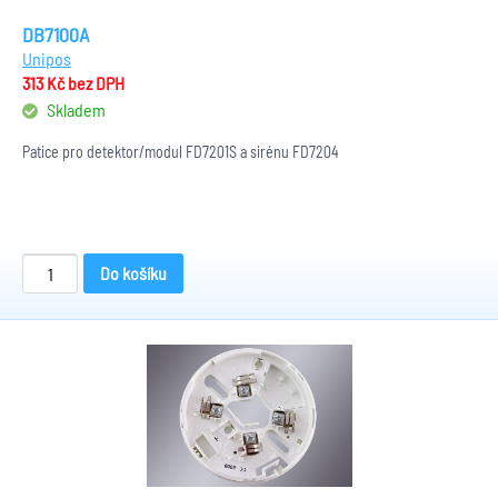
DB7100A
Unipos
313 Kč
bez DPH
Skladem
Patice pro detektor/modul FD7201S a sirénu FD7204
Do košíku