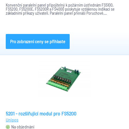
Konvenční paralelní panel připojitelný k požárním ústřednám FS5100,
FS5200, FS5200E, FS5200R a FS4000 poskytuje vzdálenou indikaci se
základními příkazy uživateli. Paralelní panel přenáší Poruchové,...
Pro zobrazení ceny se přihlaste
5201 - rozšiřující modul pro FS5200
Unipos
Na objednání