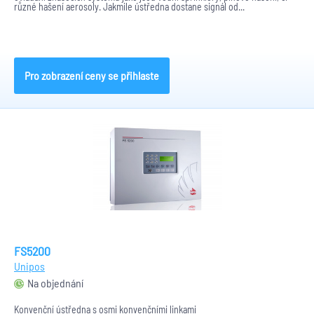
různé hašení aerosoly. Jakmile ústředna dostane signál od...
Pro zobrazení ceny se přihlaste
FS5200
Unipos
Na objednání
Konvenční ústředna s osmi konvenčními linkami