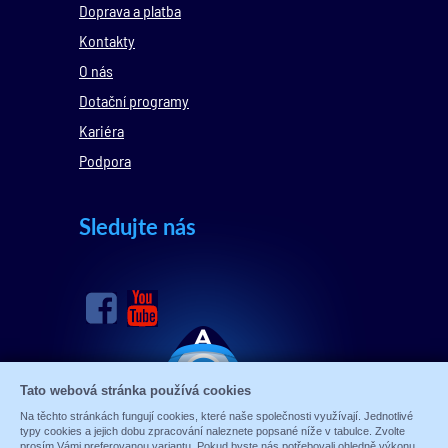
Doprava a platba
Kontakty
O nás
Dotační programy
Kariéra
Podpora
Sledujte nás
Tato webová stránka používá cookies
Na těchto stránkách fungují cookies, které naše společnosti využívají. Jednotlivé
typy cookies a jejich dobu zpracování naleznete popsané níže v tabulce. Zvolte
prosím Vámi preferovanou variantu. Pokud byste nás potřebovali ohledně výkonu