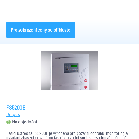
Pro zobrazení ceny se přihlaste
FS5200E
Unipos
Na objednání
Hasící ústředna FS5200E je vyrobena pro požární ochranu, monitoring a
ovládání zhášecích systémů jako jsou vodní sprinklery, plnové hašení, či