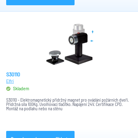
S30110
Elfri
Skladem
S30110 - Elektromagnetický přídržný magnet pro ovádání požárních dveří.
Přídržná síla 100Kg. Uvolňovací tlačítko. Napájení 24V. Certifikace CPD.
Montáž na podlahu nebo na stěnu