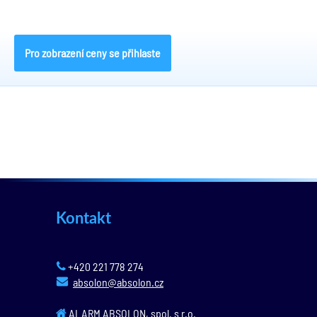
Pro zobrazení ceny se přihlaste
Kontakt
+420 221 778 274
absolon@absolon.cz
ALARM ABSOLON, spol. s r.o.