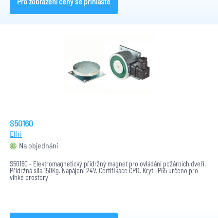
Pro zobrazení ceny se přihlaste
S50160
Elfri
Na objednání
S50160 - Elektromagnetický přídržný magnet pro ovládání požárních dveří.
Přídržná síla 150Kg. Napájení 24V. Certifikace CPD. Krytí IP65 určeno pro
vlhké prostory