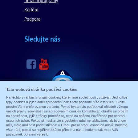
Dotační programy
Kariéra
Podpora
Sledujte nás
Tato webová stránka používá cookies
Na těchto stránkách fungují cookies, které naše společnosti využívají. Jednotlivé
typy cookies a jejich dobu zpracování naleznete popsané níže v tabulce. Zvolte
prosím Vámi preferovanou variantu. Pokud byste nás potřebovali ohledně výkonu
vašich práv v souvislosti se zpracováním cookies kontaktovat, obraťte se prosím
na společnost, jejíž stránky procházíte, nebo na našeho Pověřence pro ochranu
osobních údajů. Pokud si myslíte, že s osobními údaji nenakládáme, jak bychom
měli, máte možnost podat stížnost u Úřadu pro ochranu osobních údajů. Budeme
však rádi, pokud se nejdříve obrátíte přímo na nás a budeme tak moct Váš
© 1989 - 2026 ALARM ABSOLON, spol. s.r.o.
požadavek obratem vyřešit.