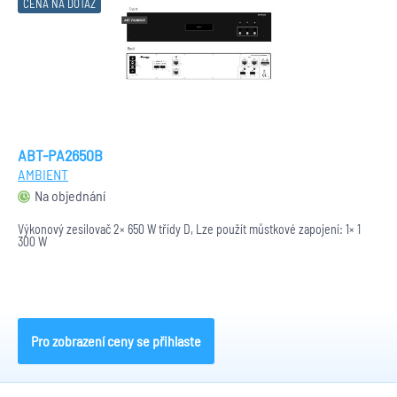
CENA NA DOTAZ
ABT-PA2650B
AMBIENT
Na objednání
Výkonový zesilovač 2× 650 W třídy D, Lze použít můstkové zapojení: 1× 1
300 W
Pro zobrazení ceny se přihlaste