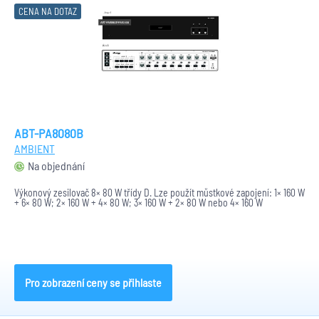
CENA NA DOTAZ
ABT-PA8080B
AMBIENT
Na objednání
Výkonový zesilovač 8× 80 W třídy D. Lze použít můstkové zapojení: 1× 160 W
+ 6× 80 W; 2× 160 W + 4× 80 W; 3× 160 W + 2× 80 W nebo 4× 160 W
Pro zobrazení ceny se přihlaste