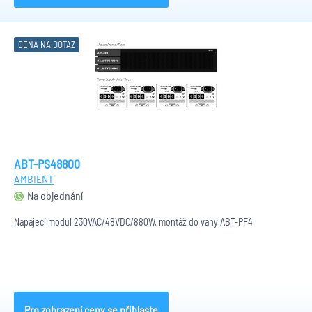
CENA NA DOTAZ
ABT-PS48800
AMBIENT
Na objednání
Napájecí modul 230VAC/48VDC/880W, montáž do vany ABT-PF4
Pro zobrazení ceny se přihlaste