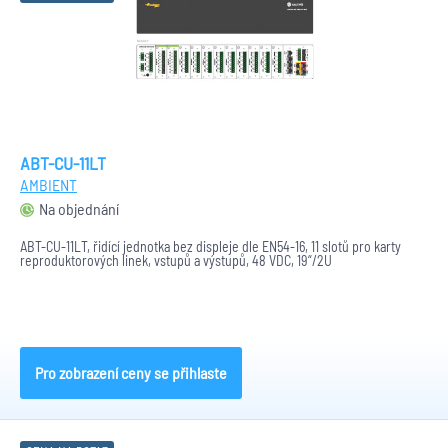
ABT-CU-11LT
AMBIENT
Na objednání
ABT-CU-11LT, řidící jednotka bez displeje dle EN54-16, 11 slotů pro karty
reproduktorových linek, vstupů a výstupů, 48 VDC, 19“/2U
Pro zobrazení ceny se přihlaste