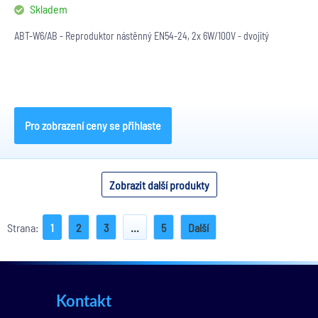
Skladem
ABT-W6/AB - Reproduktor nástěnný EN54-24, 2x 6W/100V - dvojitý
Pro zobrazení ceny se přihlaste
Zobrazit další produkty
Strana:
1
2
3
...
5
Další
Kontakt