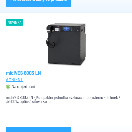
NOVINKA
midiVES 8003 LN
AMBIENT
Na objednání
midiVES 8003 LN - Kompaktní jednotka evakuačního systému - 16 linek /
3x500W, optická síťová karta.