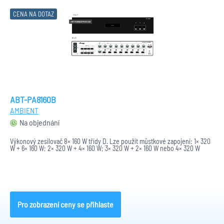
CENA NA DOTAZ
ABT-PA8160B
AMBIENT
Na objednání
Výkonový zesilovač 8× 160 W třídy D. Lze použít můstkové zapojení: 1× 320
W + 6× 160 W; 2× 320 W + 4× 160 W; 3× 320 W + 2× 160 W nebo 4× 320 W
Pro zobrazení ceny se přihlaste