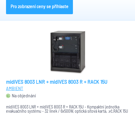
Pro zobrazení ceny se přihlaste
midiVES 8003 LNR + midiVES 8003 R + RACK 15U
AMBIENT
Na objednání
midiVES 8003 LNR + midiVES 8003 R + RACK 15U - Kompaktní jednotka
evakuačního systému - 32 linek / 6x500W, optická síťová karta, .vč.RACK 15U