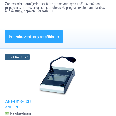
Zónová mikrofonní jednotka, 8 programovatelných tlačítek, možnost
připojení až 5-ti rozšiřujících jednotek s 20 programovatelnými tlačítky,
audiovstupy, napájení PoE/48VDC.
Pro zobrazení ceny se přihlaste
CENA NA DOTAZ
ABT-DMS-LCD
AMBIENT
Na objednání