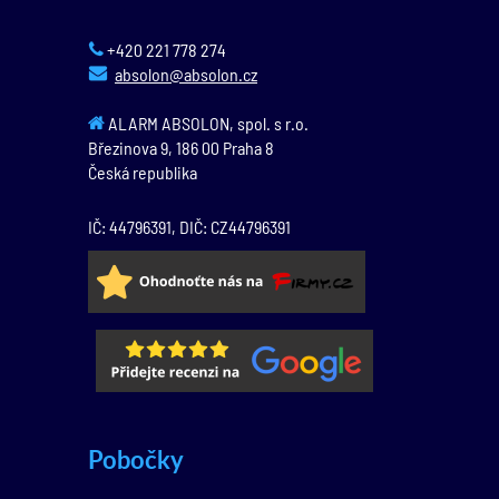
+420 221 778 274
absolon@absolon.cz
ALARM ABSOLON, spol. s r.o.
Březinova 9,
186 00
Praha 8
Česká republika
IČ: 44796391, DIČ: CZ44796391
Pobočky