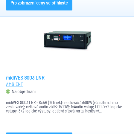
Pro zobrazení ceny se přihlaste
midiVES 8003 LNR
AMBIENT
Na objednání
midiVES 8003 LNR - 8xAB (16 linek); zesilovač 3x500W (vč. náhradního
zesilovače); celková audio zátěž 1500W; 1xAudio vstup; LCD, 7+2 logické
vstupy, 3+2 logické výstupy, optická síťová karta, hasičský...