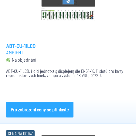
ABT-CU-11LCD
AMBIENT
Na objednání
ABT-CU-11LCD, řidící jednotka s displejem dle EN54-16, 11 slotů pro karty
reproduktorových linek, vstupů a výstupů, 48 VDC, 19“/2U.
Pro zobrazení ceny se přihlaste
CENA NA DOTAZ