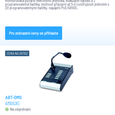
Monitorovaná požární mikrofonní jednotka, evakuační tlačítko a 3
programovatelná tlačítka, možnost připojení až 5-ti rozšiřujících jednotek s
20 programovatelnými tlačítky, napájení PoE/48VDC.
Pro zobrazení ceny se přihlaste
CENA NA DOTAZ
ABT-DMS
AMBIENT
Na objednání